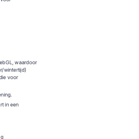
 WebGL, waardoor
/wintertijd)
 die voor
ning.
rt in een
ng