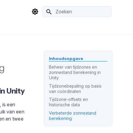
Zoeken initialiseren
Inhoudsopgave
ng
Beheer van tijdzones en
zonnestand berekening in
Unity
Tijdzonebepaling op basis
n Unity
van coördinaten
Tijdzone-offsets en
 is een
historische data
uik van een
Verbeterde zonnestand
ten en twee
berekening