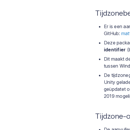
Tijdzonebe
Er is een a
GitHub:
mat
Deze packa
identifier
(b
Dit maakt d
tussen Wind
De tijdzone
Unity gelad
geüpdatet om
2019 mogeli
Tijdzone-o
De aanvulle