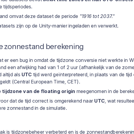
e tijdsperiodes.
and omvat deze dataset de periode
"1916 tot 2037."
tasets zijn op de Unity-manier ingeladen en verwerkt.
e zonnestand berekening
t er een bug in omdat de tijdzone conversie niet werkte in
d een afwijking had van 1 of 2 uur (afhankelijk van de zomer
 altijd als
UTC
tijd werd geïnterpreteerd, in plaats van de tijd
eldt (Central European Time, CET).
e
tijdzone van de floating origin
meegenomen in de bereke
voor dat de tijd correct is omgerekend naar
UTC
, wat resultee
re zonnestand in de simulatie.
k is tijdzonebeheer verbeterd en is de zonnestandberekeni