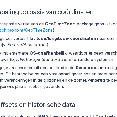
paling op basis van coördinaten
angepaste versie van de
GeoTimeZone
-package gebruikt (oo
tjohnsonpint/GeoTimeZone
).
ge converteert
latitude/longitude-coördinaten
naar een
ijv.
Europe/Amsterdam
).
e implementatie
OS-onafhankelijk
, waardoor er geen verschi
ows (bijv.
W. Europe Standard Time
) en andere systemen.
gegevens worden uit een bestand in de
Resources map
uitg
en. Dit bestand bevat een vast aantal gegevens en moet ha
 veranderingen in de tijdzones en de zomer/wintertijd te bev
jkerwijs plaats hebben gevonden.
ffsets en historische data
nde datasets bevat
IANA time zones en hun UTC-offsets