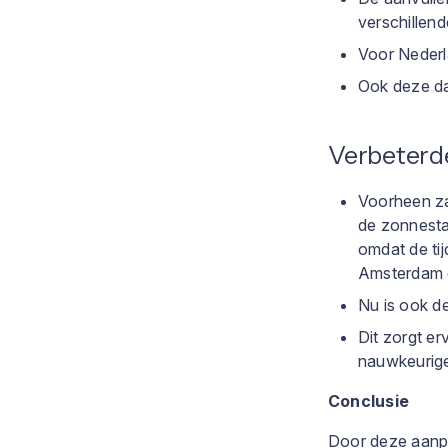
verschillend
Voor Nederl
Ook deze da
Verbeterd
Voorheen za
de zonnestan
omdat de tijd
Amsterdam g
Nu is ook d
Dit zorgt er
nauwkeurige
Conclusie
Door deze aanpa