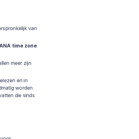
rspronkelijk van
IANA time zone
llen meer zijn
elezen en in
ndmatig worden
atten die sinds
voor